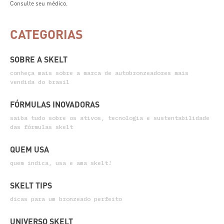
Consulte seu médico.
CATEGORIAS
SOBRE A SKELT
conheça mais sobre a marca de autobronzeadores mais
vendida do brasil
FÓRMULAS INOVADORAS
saiba tudo sobre os ativos, tecnologia e sustentabilidade
das fórmulas skelt
QUEM USA
quem indica, usa e ama skelt!
SKELT TIPS
dicas para um bronzeado perfeito
UNIVERSO SKELT