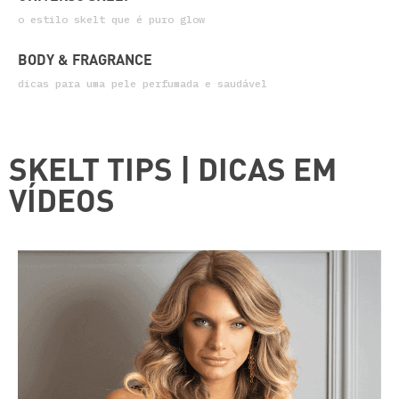
o estilo skelt que é puro glow
BODY & FRAGRANCE
dicas para uma pele perfumada e saudável
SKELT TIPS | DICAS EM
VÍDEOS