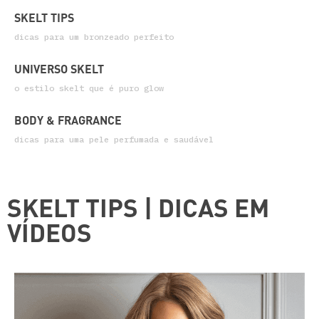
SKELT TIPS
dicas para um bronzeado perfeito
UNIVERSO SKELT
o estilo skelt que é puro glow
BODY & FRAGRANCE
dicas para uma pele perfumada e saudável
SKELT TIPS | DICAS EM
VÍDEOS