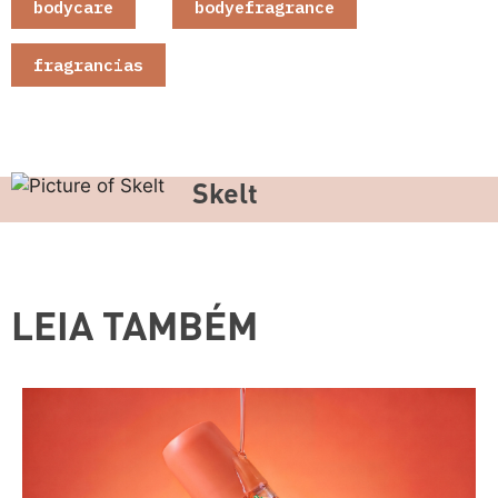
bodycare
,
bodyefragrance
,
fragrancias
Skelt
LEIA TAMBÉM